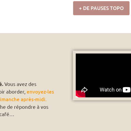
+ DE PAUSES TOPO
Vous avez des
é.
oir aborder,
envoyez-les
dimanche après-midi.
che de répondre à vos
t café…