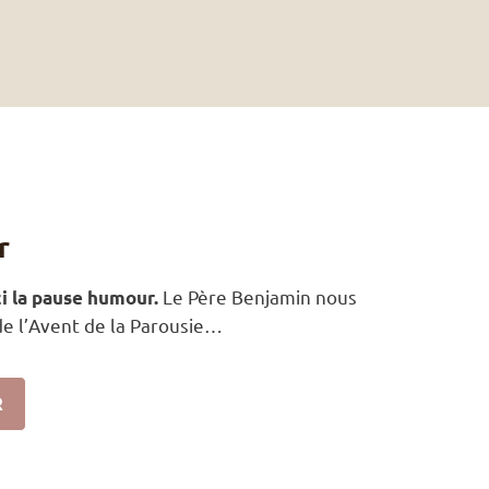
r
Le Père Benjamin nous
ci la pause humour.
de l’Avent de la Parousie…
R