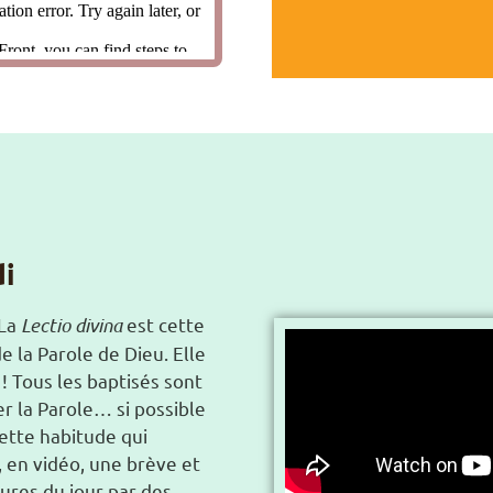
di
La
Lectio divina
est cette
e la Parole de Dieu. Elle
 ! Tous les baptisés sont
er la Parole… si possible
ette habitude qui
, en vidéo, une brève et
tures du jour par des