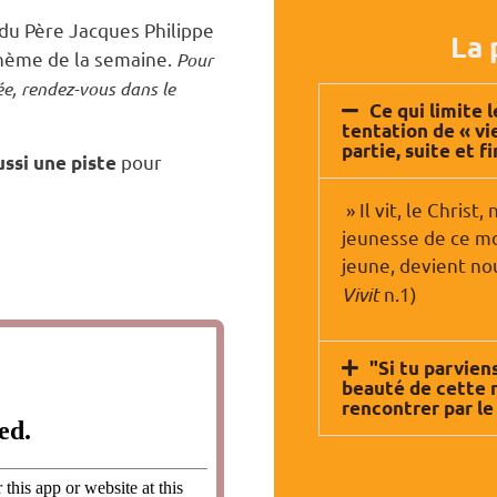
du Père Jacques Philippe
La 
hème de la semaine.
Pour
ée, rendez-vous dans le
Ce qui limite l
tentation de « vi
partie, suite et fi
pour
ussi une piste
» Il vit, le Christ
jeunesse de ce mo
jeune, devient nou
Vivit
n.1)
"Si tu parviens
beauté de cette n
rencontrer par le 