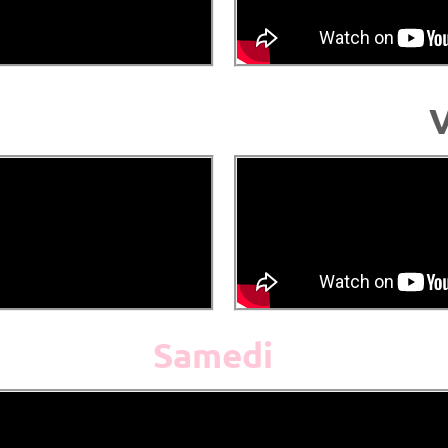
V
Samedi