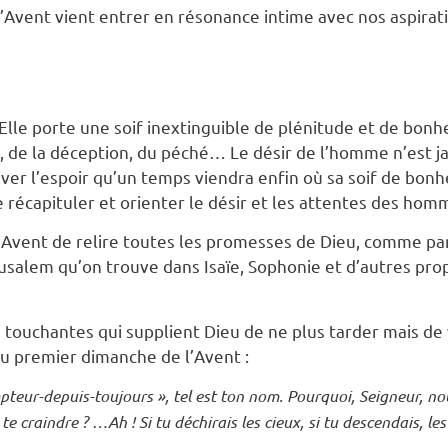
l’Avent vient entrer en résonance intime avec nos aspirati
Elle porte une soif inextinguible de plénitude et de bonh
e, de la déception, du péché… Le désir de l’homme n’est ja
tiver l’espoir qu’un temps viendra enfin où sa soif de bon
récapituler et orienter le désir et les attentes des hom
 l’Avent de relire toutes les promesses de Dieu, comme p
usalem qu’on trouve dans Isaïe, Sophonie et d’autres prop
si touchantes qui supplient Dieu de ne plus tarder mais de
u premier dimanche de l’Avent :
mpteur-depuis-toujours », tel est ton nom.
Pourquoi, Seigneur, nou
 te craindre ? …Ah ! Si tu déchirais les cieux, si tu descendais, 