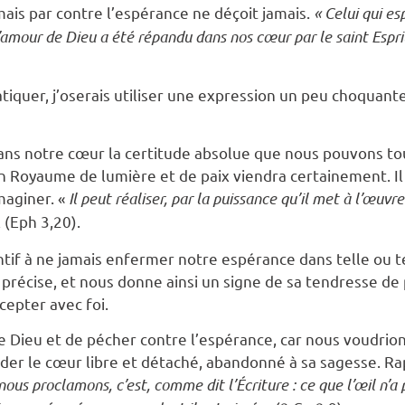
 mais par contre l’espérance ne déçoit jamais.
« Celui qui e
l’amour de Dieu a été répandu dans nos cœur par le saint Espr
atiquer, j’oserais utiliser une expression un peu choquant
dans notre cœur la certitude absolue que nous pouvons touj
n Royaume de lumière et de paix viendra certainement. Il
maginer. «
Il peut réaliser, par la puissance qu’il met à l’œuv
l (Eph 3,20).
ntif à ne jamais enfermer notre espérance dans telle ou te
écise, et nous donne ainsi un signe de sa tendresse de p
ccepter avec foi.
de Dieu et de pécher contre l’espérance, car nous voudri
arder le cœur libre et détaché, abandonné à sa sagesse. R
nous proclamons, c’est, comme dit l’Écriture : ce que l’œil n’a p