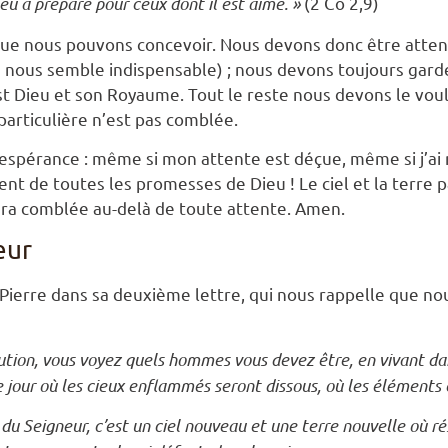
eu a préparé pour ceux dont il est aimé. »
(2 Co 2,9)
e nous pouvons concevoir. Nous devons donc être attentif
 nous semble indispensable) ; nous devons toujours garde
t Dieu et son Royaume. Tout le reste nous devons le voul
 particulière n’est pas comblée.
spérance : même si mon attente est déçue, même si j’ai m
 de toutes les promesses de Dieu ! Le ciel et la terre p
era comblée au-delà de toute attente. Amen.
eur
t Pierre dans sa deuxième lettre, qui nous rappelle que 
olution, vous voyez quels hommes vous devez être, en vivant dan
e jour où les cieux enflammés seront dissous, où les éléments
u Seigneur, c’est un ciel nouveau et une terre nouvelle où rési